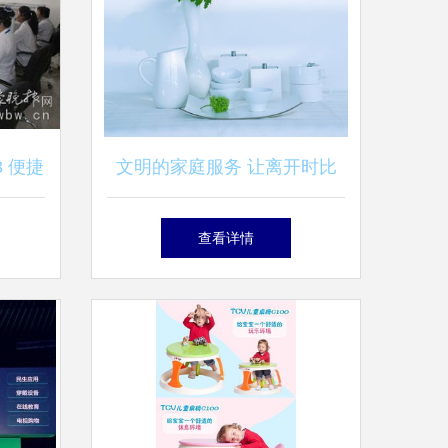
 便捷
文明的家庭服务 让离开时比
方案
来时更美好
查看详情