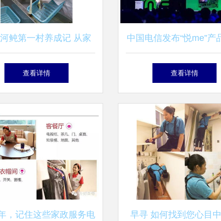
河鲀第一村养成记 从家
中国电信发布“悦me”产
庭服务到特色产业之路
建智慧家庭产业联盟，
查看详情
查看详情
政服务新篇章
18年，记住这些家政服务电
早寻 如何找到您心目