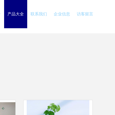
介
产品大全
联系我们
企业信息
访客留言