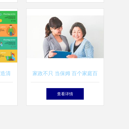
生态
打造清
家政不只 当保姆 百个家庭百
种服务
查看详情