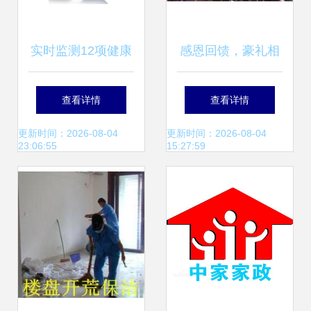
实时监测12项健康
感恩回馈，豪礼相
指标 欧美家庭健康
送——科恩电器皖
查看详情
查看详情
产品的火爆与未来
中总裁签售引爆家
更新时间：2026-08-04
更新时间：2026-08-04
23:06:55
15:27:59
趋势
庭服务抢购热潮