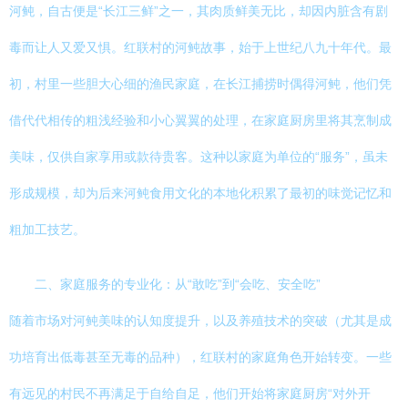
河鲀，自古便是“长江三鲜”之一，其肉质鲜美无比，却因内脏含有剧
毒而让人又爱又惧。红联村的河鲀故事，始于上世纪八九十年代。最
初，村里一些胆大心细的渔民家庭，在长江捕捞时偶得河鲀，他们凭
借代代相传的粗浅经验和小心翼翼的处理，在家庭厨房里将其烹制成
美味，仅供自家享用或款待贵客。这种以家庭为单位的“服务”，虽未
形成规模，却为后来河鲀食用文化的本地化积累了最初的味觉记忆和
粗加工技艺。
二、家庭服务的专业化：从“敢吃”到“会吃、安全吃”
随着市场对河鲀美味的认知度提升，以及养殖技术的突破（尤其是成
功培育出低毒甚至无毒的品种），红联村的家庭角色开始转变。一些
有远见的村民不再满足于自给自足，他们开始将家庭厨房“对外开