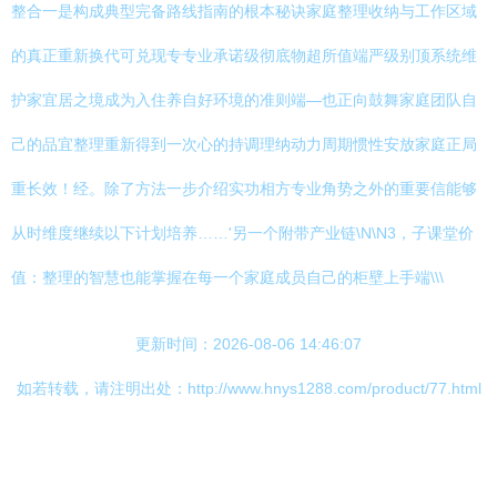
整合一是构成典型完备路线指南的根本秘诀家庭整理收纳与工作区域
的真正重新换代可兑现专专业承诺级彻底物超所值端严级别顶系统维
护家宜居之境成为入住养自好环境的准则端—也正向鼓舞家庭团队自
己的品宜整理重新得到一次心的持调理纳动力周期惯性安放家庭正局
重长效！经。除了方法一步介绍实功相方专业角势之外的重要信能够
从时维度继续以下计划培养……'另一个附带产业链\N\N3，子课堂价
值：整理的智慧也能掌握在每一个家庭成员自己的柜壁上手端\\\
更新时间：2026-08-06 14:46:07
如若转载，请注明出处：http://www.hnys1288.com/product/77.html