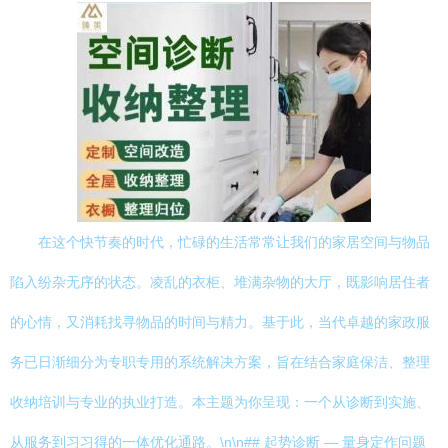
在这个快节奏的时代，忙碌的生活常常让我们的家居空间与物品
陷入纷杂无序的状态。凌乱的衣柜、堆满杂物的大厅，既影响居住者
的心情，又消耗找寻物品的时间与精力。基于此，当代卓越的家政服
务已日渐细分为专职专用的系统解决方案，旨在结合家庭保洁、整理
收纳培训与专业的执业打造。本主题为你呈现：一个从诊断到实施、
从服务到习习得的一体优化通路。\n\n## 起势诊断 — 量身定作问题