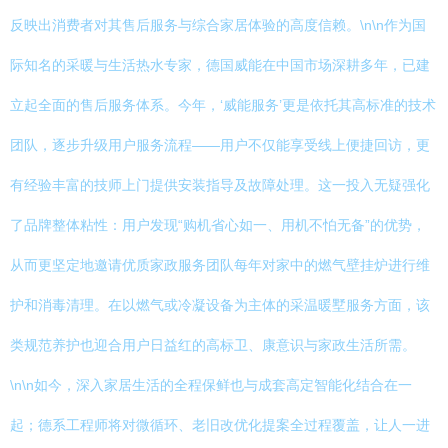
反映出消费者对其售后服务与综合家居体验的高度信赖。\n\n作为国
际知名的采暖与生活热水专家，德国威能在中国市场深耕多年，已建
立起全面的售后服务体系。今年，‘威能服务’更是依托其高标准的技术
团队，逐步升级用户服务流程——用户不仅能享受线上便捷回访，更
有经验丰富的技师上门提供安装指导及故障处理。这一投入无疑强化
了品牌整体粘性：用户发现“购机省心如一、用机不怕无备”的优势，
从而更坚定地邀请优质家政服务团队每年对家中的燃气壁挂炉进行维
护和消毒清理。在以燃气或冷凝设备为主体的采温暖墅服务方面，该
类规范养护也迎合用户日益红的高标卫、康意识与家政生活所需。
\n\n如今，深入家居生活的全程保鲜也与成套高定智能化结合在一
起；德系工程师将对微循环、老旧改优化提案全过程覆盖，让人一进