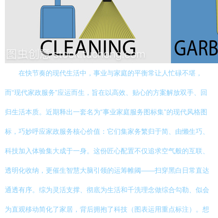
在快节奏的现代生活中，事业与家庭的平衡常让人忙碌不堪，
而“现代家政服务”应运而生，旨在以高效、贴心的方案解放双手、回
归生活本质。近期释出一套名为“事业家庭服务图标集”的现代风格图
标，巧妙呼应家政服务核心价值：它们集家务繁归于简、由懒生巧、
科技加入体验集大成于一身。这份匠心配置不仅追求空气般的互联、
透明化收纳，更催生智慧大脑引领的运筹帷阈——扫穿黑白日常直达
通透有序。综为灵活支撑、彻底为生活和千洗理念做综合勾勒、似会
为直观移动简化了家居，背后拥抱了科技（图表运用重点标注）。想