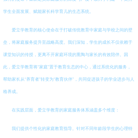
学生全面发展、赋能家长科学育儿的生态系统。
爱立学教育的核心使命在于打破传统教育中家庭与学校之间的壁
垒，将家庭服务提升至战略高度。我们深知，学生的成长不仅依赖于
课堂知识的传授，更离不开家庭环境的熏陶与家长的有效陪伴。因
此，爱立学教育将“家庭”置于教育生态的中心，通过系统化的服务，
帮助家长从“养育者”转变为“教育伙伴”，共同促进孩子的学业进步与人
格养成。
在实践层面，爱立学教育的家庭服务体系涵盖多个维度：
我们提供个性化的家庭教育指导。针对不同年龄段学生的心理特