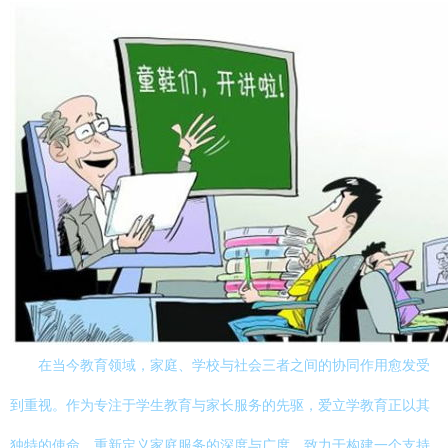
在当今教育领域，家庭、学校与社会三者之间的协同作用愈发受
到重视。作为专注于学生教育与家长服务的先驱，爱立学教育正以其
独特的使命，重新定义家庭服务的深度与广度，致力于构建一个支持