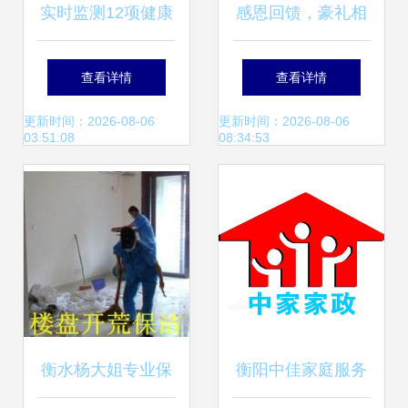
实时监测12项健康
感恩回馈，豪礼相
指标 欧美家庭健康
送——科恩电器皖
查看详情
查看详情
产品的火爆与未来
中总裁签售引爆家
更新时间：2026-08-06
更新时间：2026-08-06
03:51:08
08:34:53
趋势
庭服务抢购热潮
衡水杨大姐专业保
衡阳中佳家庭服务